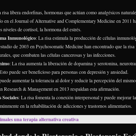
a risa libera endorfinas, hormonas que actúan como analgésicos naturales
do en el Journal of Alternative and Complementary Medicine en 2011 h
s niveles de cortisol, la hormona del estrés.
tema Inmunológico
: La risa estimula la producción de células inmunoló
studio de 2003 en Psychosomatic Medicine han encontrado que la risa 
turales, que combaten las células cancerosas y las infecciones.
Ánimo
: La risa aumenta la liberación de dopamina y serotonina, neurotr
r. Esto puede ser beneficioso para personas con depresión y ansiedad.
 puede aumentar la tolerancia al dolor y reducir la percepción del mism
Pain Research & Management en 2013 respaldan esta afirmación.
 Sociales
: La risa fomenta la conexión interpersonal y puede mejorar las
omúnmente en la rehabilitación de adicciones y trastornos alimentarios.
males una terapia alternativa creativa
lud donde la Risaterapia o Risoterapia Es ú