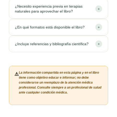
No. Aunque está basado en fuentes confiables y
¿Necesito experiencia previa en terapias
experiencias reales, el libro no reemplaza la
+
naturales para aprovechar el libro?
valoración de un profesional de la salud. Es un
recurso educativo complementario.
No, el contenido está escrito de forma sencilla y
¿En qué formatos está disponible el libro?
+
accesible para que cualquier persona —familiar,
cuidador o adulto mayor— pueda entenderlo y
Puedes adquirirlo en versión física (impreso) y digital
aplicarlo sin conocimientos previos.
¿Incluye referencias y bibliografía científica?
+
en formatos PDF, Kindle y EPUB, disponibles a
través de Amazon.
Sí. Cada capítulo incluye fuentes y estudios
científicos que respaldan la información presentada,
brindando credibilidad y profundidad al contenido.
La información compartida en esta página y en el libro
⚠️
tiene como objetivo educar e informar; no debe
considerarse un reemplazo de la atención médica
profesional. Consulte siempre a un profesional de salud
ante cualquier condición médica.