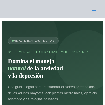
Ir
al
contenido
MD ALTERNATIVAS · LIBRO 1
SALUD MENTAL · TERCERA EDAD · MEDICINA NATURAL
Domina el manejo
natural
de la ansiedad
y la depresión
Una guía integral para transformar el bienestar emocional
de los adultos mayores, con plantas medicinales, ejercicio
adaptado y estrategias holísticas.