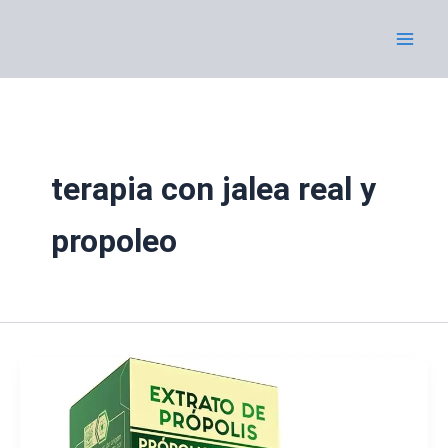
Ir
al
contenido
terapia con jalea real y
propoleo