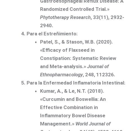
Gastroesophageal Reflux Disease: A
Randomized Controlled Trial.»
Phytotherapy Research
, 33(11), 2932-
2940.
Para el Estreñimiento:
Patel, S., & Stason, W.B. (2020).
«Efficacy of Flaxseed in
Constipation: Systematic Review
and Meta-analysis.»
Journal of
Ethnopharmacology
, 248, 112326.
Para la Enfermedad Inflamatoria Intestinal:
Kumar, A., & Le, N.T. (2018).
«Curcumin and Boswellia: An
Effective Combination in
Inflammatory Bowel Disease
Management.»
World Journal of