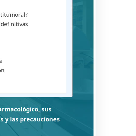
ntitumoral?
definitivas
a
ón
farmacológico, sus
es y las precauciones