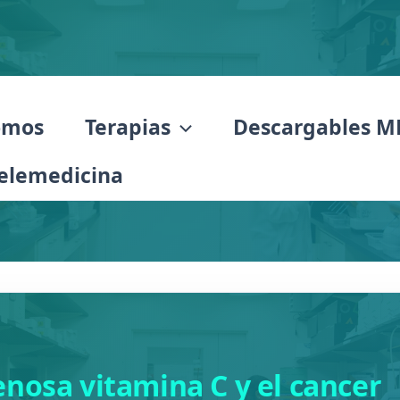
omos
Terapias
Descargables M
elemedicina
nosa vitamina C y el cancer