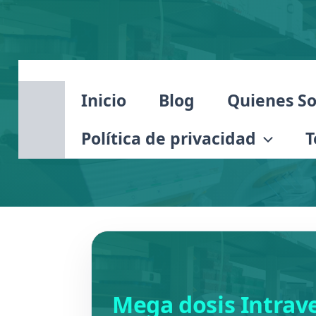
Ir
al
contenido
Inicio
Blog
Quienes S
Política de privacidad
T
Mega dosis Intrave