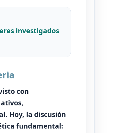
eres investigados
eria
visto con
ativos,
l. Hoy, la discusión
ética fundamental: