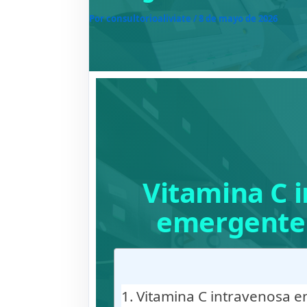
Por
consultorioaliviate
/
8 de mayo de 2026
Vitamina C i
emergente 
Vitamina C intravenosa en