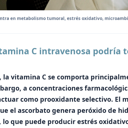
centra en metabolismo tumoral, estrés oxidativo, microam
vitamina C intravenosa podría 
s, la vitamina C se comporta principal
bargo, a concentraciones farmacológic
 actuar como
prooxidante selectivo
. El
ue el ascorbato genera peróxido de hi
, lo que puede producir estrés oxidativ