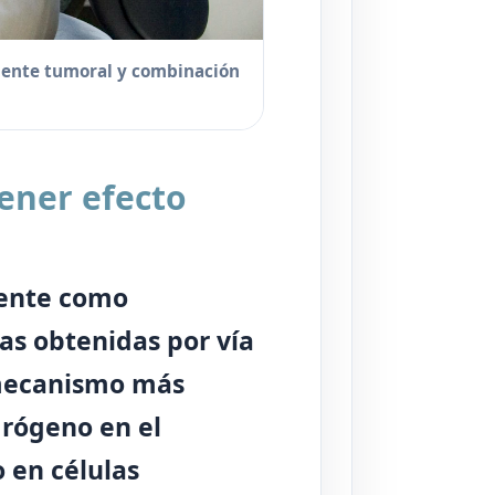
biente tumoral y combinación
tener efecto
mente como
as obtenidas por vía
 mecanismo más
drógeno en el
o en células