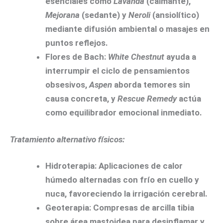
esenciales como
Lavanda
(calmante),
Mejorana
(sedante) y
Neroli
(ansiolítico)
mediante difusión ambiental o masajes en
puntos reflejos.
Flores de Bach:
White Chestnut
ayuda a
interrumpir el ciclo de pensamientos
obsesivos,
Aspen
aborda temores sin
causa concreta, y
Rescue Remedy
actúa
como equilibrador emocional inmediato.
Tratamiento alternativo físicos:
Hidroterapia:
Aplicaciones de calor
húmedo alternadas con frío en cuello y
nuca, favoreciendo la irrigación cerebral.
Geoterapia:
Compresas de arcilla tibia
sobre área mastoidea para desinflamar y